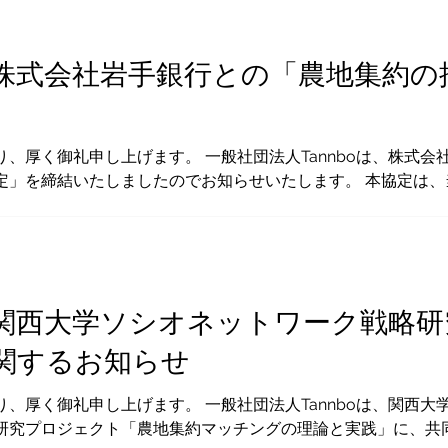
株式会社岩手銀行との「農地集約の
、厚く御礼申し上げます。 一般社団法人Tannboは、株式
定」を締結いたしましたのでお知らせいたします。 本協定は
行と連携し、地域農業の課題解決に向けた方向性を共有・推進
長に立会人としてご臨席を賜りました。 当法人は今後も、経
めてまいります。 ▼株式会社岩手銀行 ニュースリリース 「一般
 https://www.iwatebank.co.jp/assets/pdf/2026
 場所：岩手銀行本店
関西大学ソシオネットワーク戦略研
関するお知らせ
、厚く御礼申し上げます。 一般社団法人Tannboは、関西大
研究プロジェクト「農地集約マッチングの理論と実践」に、共