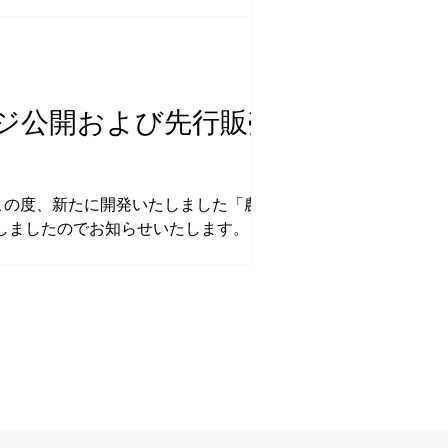
管理研究科の渡邊直樹教授を研究代表者とし、経
ル経済学賞の対象としても知られる「マッチ
ズムの事前評価、そして社会実装までを一貫
、岩手県を中心とする複数の自治体において、
た。 本プロジェクトにおいて、当法人は主に
ジ公開および先行販売開
れまでのシステム稼働実績や行政
 この度、新たに開発いたしました「農地集約
ましたのでお知らせいたします。 ■ 農地集
や手作業による膨大な事務負担に悩まされてい
をブラウザに読み込ませるだけで、客観的な基準
画期的なシステムです。 【ツールの4つの
に厳しい環境でも安心です。 自動算定と客
わせ「つなぐ」「切り離す」操作が直感的に行
。 ■ 先行販売につ