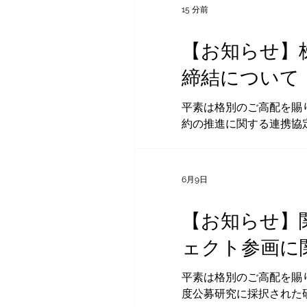
15 分前
【お知らせ】
締結について
平素は格別のご高配を賜り
約の推進に関する連携協
取組みについて、岩手銀
東北農政局 永井春信局
せ、関係機関との連携を深
6月9日
進に関する連携協定」の締結について」
2026年7月31日（金）
【お知らせ】
ェクト参画に
平素は格別のご高配を賜り
度公募研究に採択された