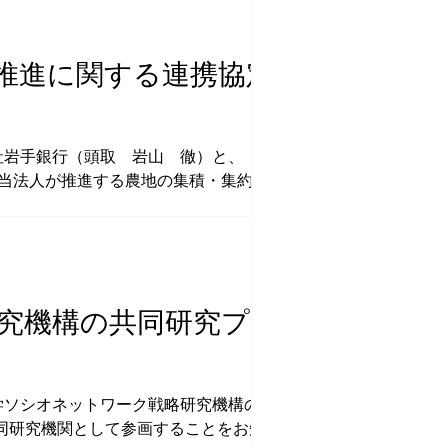
推進に関する連携協定」
会社岩手銀行（頭取 岩山 徹）と、「農地集
、当法人が推進する農地の集積・集約に関する
していくものです。締結式には、農林水産省
済学の知見を活かした社会実装の推進とあわ
社団法人 Tannbo との「農地集約の推
0806_agriculture.pdf ▼締結式 日時：
究機構の共同研究プロジ
学ソシオネットワーク戦略研究機構の2026年
同研究機関として参画することをお知らせい