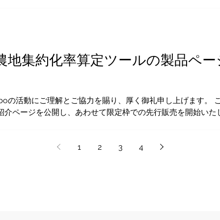
ェクトの概要 本研究プロジェクトは、慶應義塾大学大学院経営
の現場が密接に連携する共同研究として推進されます。ノーベ
散する農地を効率的に集約するための制度設計から、アルゴリ
います。 2. 当法人の役割と技術的実績 当法人はこれまで
地集約マッチングの実証および社会実装を主導してまいりまし
農地集約化率算定ツールの製品ペー
進を担当いたします。当法人からは代表理事の小野寺直喜がこ
nboの活動にご理解とご協力を賜り、厚く御礼申し上げます。
紹介ページを公開し、あわせて限定枠での先行販売を開始いたし
地域計画の策定に伴う「集約化率」の算定作業において、目視
地台帳などの地図データ（Shapefile、GeoJSON等）
1
2
3
4
団地を自動判定し、集約化率やタイプ別面積を瞬時に算定できる
安全：データが外部サーバーに保存されないため、セキュリティ
した正確な算定が可能です。 柔軟な微調整：現場の状況に合
：事業申請などにそのまま使用できる資料を即座に出力できます