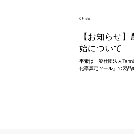
たします。 1. プロジ
済学の専門家と社会実装
ング理論」を応用し、分
6月9日
して行うことを目的として
日本初となる大規模な農
【お知らせ】
「社会実装」パートの推
始について
平素は一般社団法人Tan
化率算定ツール」の製品
約化率算定ツールとは 
ませんか？ 本ツールは、農
（圃場間距離）に基づき
強み】 完全ローカルで
観的判定：属人性を排除
えます。 根拠資料の作成